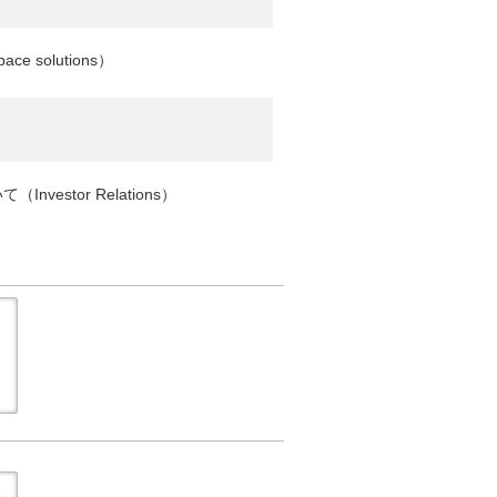
space solutions
）
いて（
Investor Relations
）