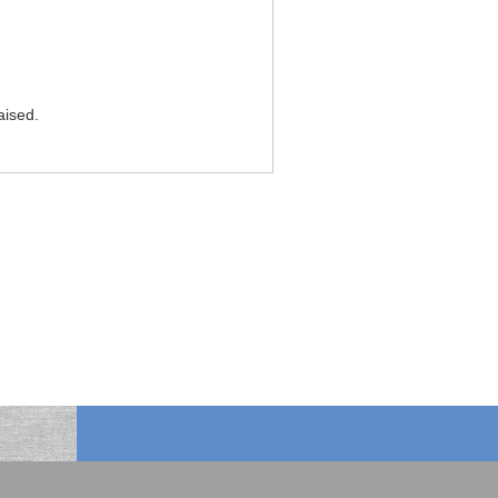
aised.