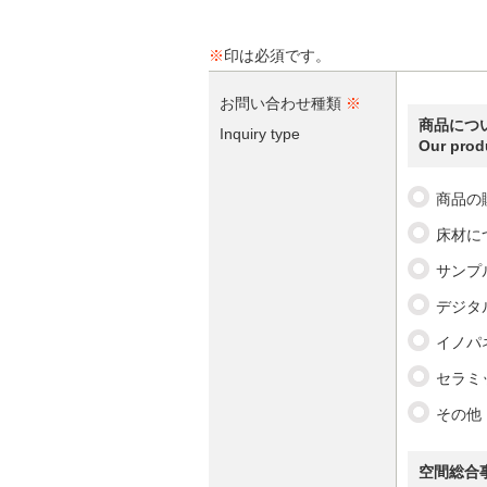
※
印は必須です。
お問い合わせ種類
※
商品につ
Inquiry type
Our prod
商品の
床材に
サンプ
デジタ
イノパ
セラミ
その他（
空間総合