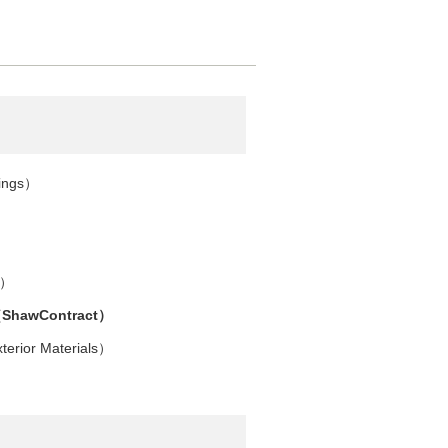
ings
）
）
（
ShawContract
）
terior Materials
）